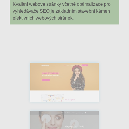
Kvalitní webové stránky včetně optimalizace pro
vyhledávače SEO je základním stavební kámen
efektivních webových stránek.