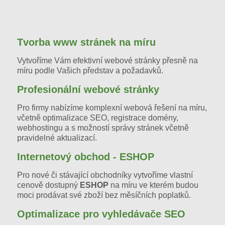
tvorba www stránek beroun
tvorba webových stránek beroun
tvorba web stránek beroun
tvorba stránek beroun
tvorba www stránek praha západ
tvorba www stránek kladno
tvorba web stránek praha
tvorba web stránek kladno
tvorba www stránek
Tvorba www stránek na míru
Vytvoříme Vám efektivní webové stránky přesně na
míru podle Vašich představ a požadavků.
Profesionální webové stránky
Pro firmy nabízíme komplexní webová řešení na míru,
včetně optimalizace SEO, registrace domény,
webhostingu a s možností správy stránek včetně
pravidelné aktualizací.
Internetový obchod - ESHOP
Pro nové či stávající obchodníky vytvoříme vlastní
cenově dostupný
ESHOP
na míru ve kterém budou
moci prodávat své zboží bez měsíčních poplatků.
Optimalizace pro vyhledávače SEO