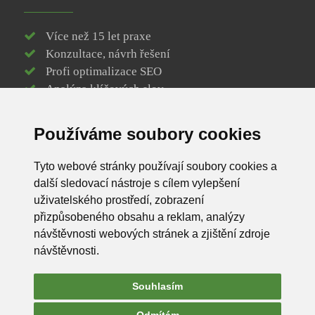
Více než 15 let praxe
Konzultace, návrh řešení
Profi optimalizace SEO
Analýza klíčových slov
Responzivní web design
Vytvoření loga webu
Používáme soubory cookies
Efektivní webové stránky
Registrace / správa domény
Tyto webové stránky používají soubory cookies a
SSL certifikát k doméně
další sledovací nástroje s cílem vylepšení
Spolehlivý webhosting
uživatelského prostředí, zobrazení
Podpora na dosah ruky
přizpůsobeného obsahu a reklam, analýzy
Profesionální fotografie
návštěvnosti webových stránek a zjištění zdroje
Kvalita a spolehlivost
návštěvnosti.
Časová flexibilita
Souhlasím