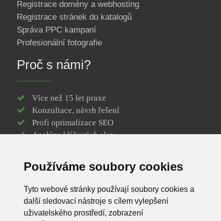
Registrace domény a webhosting
Registrace stránek do katalogů
Správa PPC kampaní
Profesionální fotografie
Proč s námi?
Více než 15 let praxe
Konzultace, návrh řešení
Profi optimalizace SEO
Analýza klíčových slov
Responzivní web design
Vytvoření loga webu
Používáme soubory cookies
Efektivní webové stránky
Registrace / správa domény
Tyto webové stránky používají soubory cookies a
SSL certifikát k doméně
další sledovací nástroje s cílem vylepšení
Spolehlivý webhosting
uživatelského prostředí, zobrazení
Podpora na dosah ruky