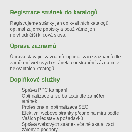
tvorba www stránek praha
tvorba www stránek praha západ
tvorba www stránek
tvorba web stránek
tvorba www stránek kladno
tvorba www stránek beroun
tvorba web stránek praha
tvorba web stránek kladno
tvorba web stránek beroun
Registrace stránek do katalogů
Registrujeme stránky jen do kvalitních katalogů,
optimalizujeme popisky a používáme jen
nejvhodnější klíčová slova.
Úprava záznamů
Úprava stávající záznamů, optimalizace záznámů dle
zaměření webových stránek a odstranění záznamů z
nekvalitních katalogů.
Doplňkové služby
Správa PPC kampaní
Optimalizace a tvorba textů dle zaměření
stránek
Profesionální optimalizace SEO
Efektivní webové stránky
přesně na míru podle
Vašich představ a požadavků
Správa webových stránek
včetně aktualizací,
zálohy a podpory