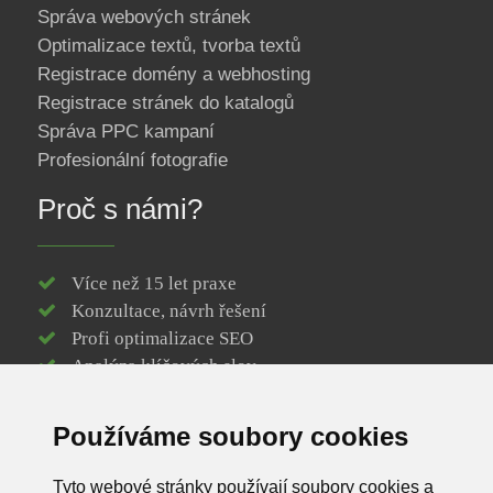
Správa webových stránek
Optimalizace textů, tvorba textů
Registrace domény a webhosting
Registrace stránek do katalogů
Správa PPC kampaní
Profesionální fotografie
Proč s námi?
Více než 15 let praxe
Konzultace, návrh řešení
Profi optimalizace SEO
Analýza klíčových slov
Responzivní web design
Vytvoření loga webu
Používáme soubory cookies
Efektivní webové stránky
Registrace / správa domény
Tyto webové stránky používají soubory cookies a