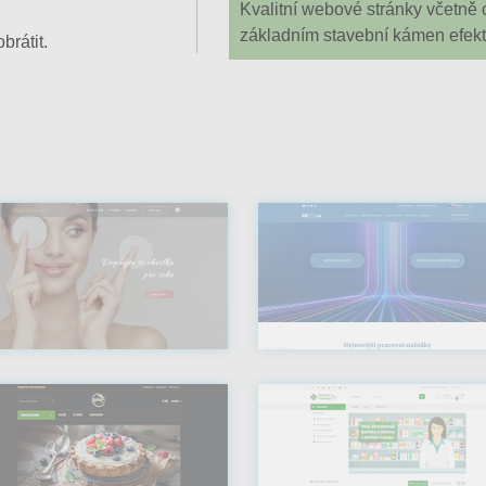
Kvalitní webové stránky včetně
základním stavební kámen efekt
brátit.