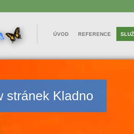
ÚVOD
REFERENCE
SLU
TVOR
VYTV
PROF
SPRÁ
OPTI
 stránek Kladno
REGI
REGI
SPRÁ
PROF