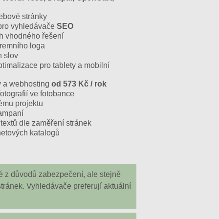
ebové stránky
 pro vyhledávače
SEO
rh vhodného řešení
iremního loga
 slov
imalizace pro tablety a mobilní
y a webhosting
od 573 Kč / rok
otografií ve fotobance
dému projektu
ampaní
textů dle zaměření stránek
netových katalogů
té z důvodů zabezpečení, ale stejně
stránek. Vyhledávače preferují aktuální