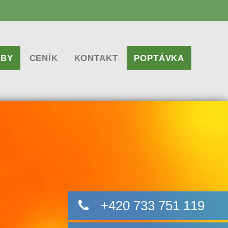
ŽBY
CENÍK
KONTAKT
POPTÁVKA
BA WEBOVÝCH STRÁNEK
OŘÍME LOGO, VIZITKY I LETÁKY
ESIONÁLNÍ OPTIMALIZACE SEO
VA WEBOVÝCH STRÁNEK
MALIZACE TEXTŮ, TVORBA TEXTŮ
STRACE DOMÉNY A WEBHOSTING
STRACE STRÁNEK DO KATALOGŮ
VA PPC KAMPANÍ
+420 733 751 119
ESIONÁLNÍ FOTOGRAFIE