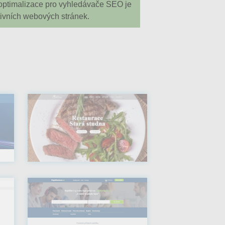
 optimalizace pro vyhledávače SEO je
ivních webových stránek.