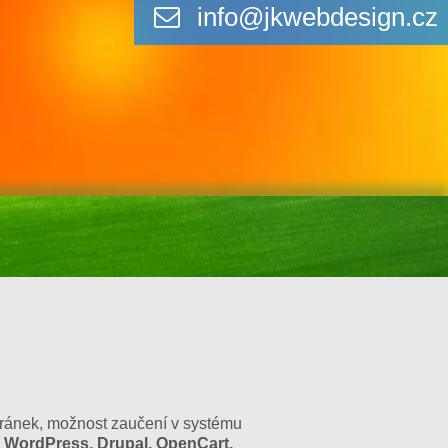
info@jkwebdesign.cz
ránek, možnost zaučení v systému
 WordPress, Drupal, OpenCart,