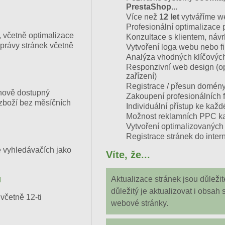
PrestaShop...
Více než
12 let
vytváříme w
Profesionální optimalizace
 včetně optimalizace
Konzultace s klientem, náv
právy stránek včetně
Vytvoření loga webu nebo f
Analýza vhodných klíčových
Responzivní web design (opt
zařízení)
Registrace / přesun domén
enově dostupný
Zakoupení profesionálních f
zboží bez měsíčních
Individuální přístup ke kaž
Možnost reklamních PPC k
Vytvoření optimalizovaných 
Registrace stránek do inter
e vyhledávačích jako
Víte, že...
ů
Aktualizace stránek jsou důleži
důležitý je aktualizovat i obsah 
včetně 12-ti
webové stránky.